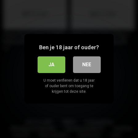
No image
No image
Vulkan Vegas Casino【1 500 】
Vulkan Vegas Casino 50 Euro
Exklusiver BRO-Bonu
Bonus Ohne Einzahlung 202
Ben je 18 jaar of ouder?
4
3
JA
NEE
U moet verifiëren dat u 18 jaar
of ouder bent om toegang te
krijgen tot deze site.
18 U.S.C 2257
DMCA
Privacybeleid
Gebruiksvoorwaarden
Inhoud verwijderen
Ouderlijk
toezicht
Onze websites
Adverteren
Links