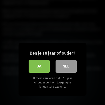
originele foto- of videobestand.
Neem contact op met de website waar het wordt gehost om het
originele foto- of videobestand te verwijderen.
Om een ​​thumbnail, link en/of insluitcode van de video van onze
website te verwijderen, vul je het onderstaande contactformulier in
met de vereiste informatie:
(1) URL van de pagina op onze website waar de thumbnail en/of link
naar de pagina met de video verschijnt;
Ben je 18 jaar of ouder?
(2) Indien van toepassing, de url van de pagina op onze website
waar de insluitcode verschijnt.
JA
NEE
We hebben een nultolerantiebeleid tegen illegale pornografie. Neem
contact met ons op als u ongepaste inhoud vindt
U moet verifiëren dat u 18 jaar
of ouder bent om toegang te
krijgen tot deze site.