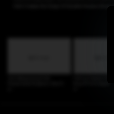
1win Ставки На Спорт И Онлайн Казино Бонус
Content
In быстрый Регистрация
Казино 1win
In Перу – Преимущества Присоединения к
Букмекерской Конторе же Казино
Авиатор – Самая грандиозная Онлайн
Игра!
No image
No imag
In Аргентина – Как Зарегистрироваться И
Получить Бонус По Коду” “betmore
Скачайте Приложение 1win Для
Мобильных Устройств Ios%2Fandroid!
1win Официальный Сайт
Рабочее Зеркало На 
Ios %26 Android Приложения Для Залива
Развлечения На Деньги 1вин От
Вход И Регистрация
Трафика
Букмекерской Контор
7
1
Нужная Ли на Сайте 1вин
Регистрация%2C Чтобы Играть%3F
Мобильная Версия И Приложения 1win”
Как Использовать Промокод 1win
Hilo – как Больше%2C Чем как Карточная