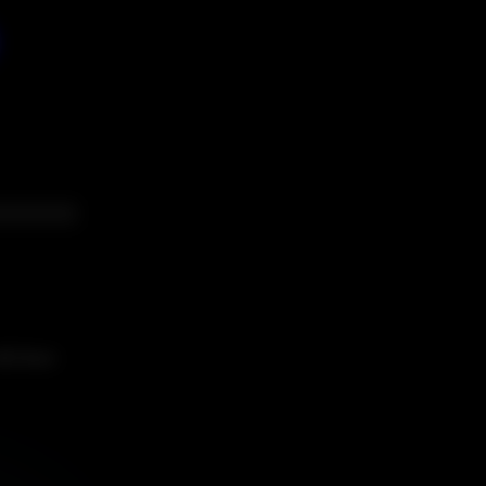
Share