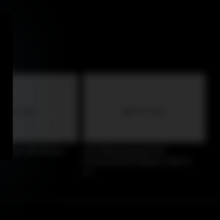
ad more
No image
No image
льного Сайт Вход а
1win Официальный Сайт
Развлечения На Деньги 1вин От
Букмекерской Контор
2