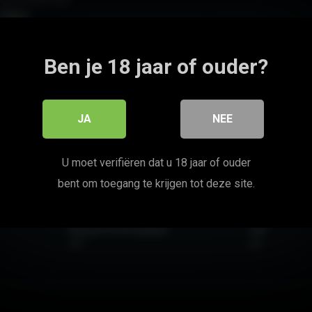
 500%
Re
Ben je 18 jaar of ouder?
JA
NEE
e
No image
U moet verifiëren dat u 18 jaar of ouder
bent om toegang te krijgen tot deze site.
Каждый День
Рабочее Зеркало На Каждый День
1win официа
Вход И Регистрация
1ви
9
2