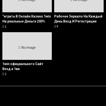
Какие Бонусы Есть В 1win Казино?
Как Установить Приложение На
Смартфон:
“играть В Онлайн Казино 1win
Рабочее Зеркало На Каждый
Линия, Коэффициенты И Приоритетные
На реальные Деньги 200%
День Вход И Регистрация
Направления Бк 1вин
Бонус На Депози
9
2
Регистрация И Верификация
In Букмекерская Контора – Общая
Информация
In Игровая Платформа Ставки На Спорт,
No image
Казино
Внесение Депозита И Вывод Средств
Ставки На Киберспорт 1 Win
Как Делать Ставки В 1win
1win официального Сайт
Зеркало
Вход а 1ви
“Within – Официальный Сайт Казино
2
In Официальный Сайт Онлайн Казино И
Бк” “[newline]основная Информация Про
Казино 1win
Букмекерская Контора 1вин – Ставки На
Спорт, Вход, Зеркала 1win
Бесплатные Азартные Игры