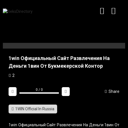
Skip
to
content
1win Официальный Сайт Развлечения На
Деньги 1вин От Букмекерской Контор
2
0
/
0
Share
1WIN Official In Russia
1win Официальный Сайт Развлечения На Деньги 1вин От