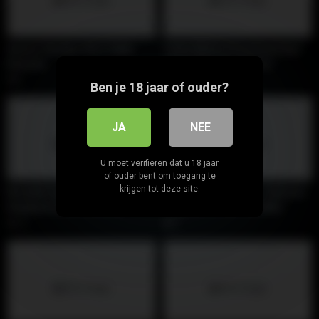
Azərbaycanda qanunidir?
Mostbet tətbiqində mərc
Tətbiqi istəmədən cihazımdan silmişəmsə,
Kazino Oyunları Giris Yukle
Tothe Method Download And
nə etməliyəm?
Bonusla
Set Up Mostbet App For
Canlı yayımlar
Android And Ios 2022 Ti
6
7
Mobil tətbiqdə dəstək
Ben je 18 jaar of ouder?
Mostbet tətbiqi kazino oyunları
Mostbet Azərbaycanda pul qoyma və
JA
NEE
çıxarma metodları
Mobil tətbiq üçün bonuslar
No image
No image
iOS üçün Mostbet mərc tətbiqi
U moet verifiëren dat u 18 jaar
Android üçün endirmə
of ouder bent om toegang te
Mostbet tətbiqində mərc
krijgen tot deze site.
Mostbet Uygulaması: Android
Mostbet Uygulaması: Android
Mostbet tətbiqində mərc idman oyunları
Empieza Ios Için Mostbet
Empieza Ios Için Mostbet
Mostbet mobil tətbiqində necə mərc etməli?
Apk’yi Indirin 202
Apk’yi Indirin 202
13
4
Maraqlandığınız hər bir matçı sevimlilərinizə əlavə edə
bilərsiniz ki, beləcə bu matça dərhal çıxış əldə edəcək, onun
No image
No image
əmsalları və bazarlarını izləyə biləcəksiniz. Bu informasiya sizə
keçmiş matçların nəticələrini bilməyə və cari matçda müəyyən