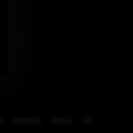
ht
Onze websites
Adverteren
Links