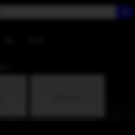
Blog
Contact
dom
e
No image
 Və Kazino
Mosbet: Onlayn Kazino Və Idman
onus
Mərcləri
3