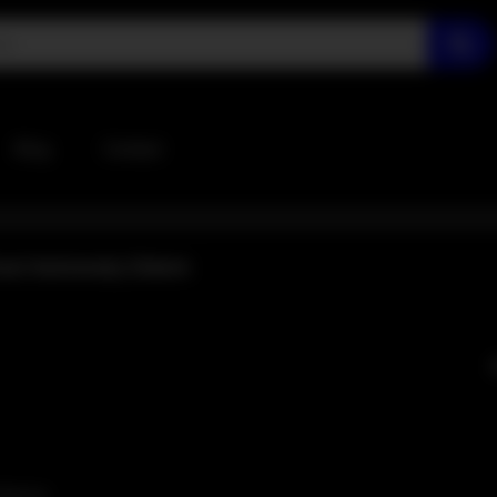
Blog
Contact
Hrací Automaty Zdarm
 Zdarma