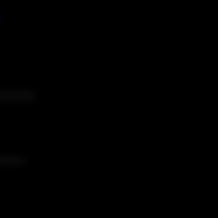
Share