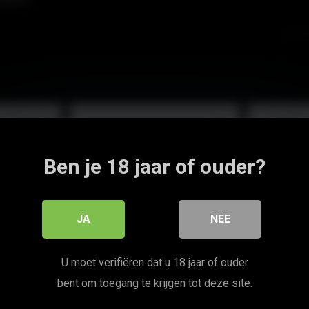
Re
e
No image
Ben je 18 jaar of ouder?
cenze Hry,
All The Classic Pinup Positions For
Pin Up Casino
JA
NEE
Vintage Elegance Photoshoot
Brasil ᐈ R$2
3
4
U moet verifiëren dat u 18 jaar of ouder
bent om toegang te krijgen tot deze site.