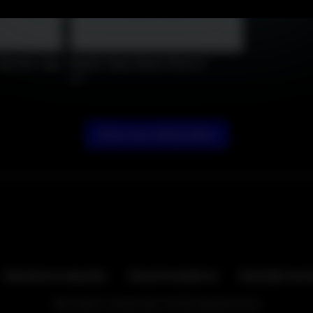
e
No image
 Apostas Jogo
Kaydol, Oyna, Kazan, Bonus A
4
Show more related videos
Gebruiksvoorwaarden
Inhoud verwijderen
Ouderlijk toezic
Alle rechten voorbehouden. © 2022 SeksDirectory.nl