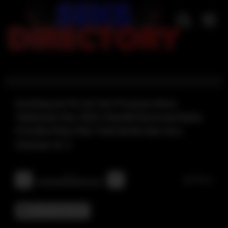
Skip
to
content
Azerbaycan Pin Up Yeni Proqram Nece
Yüklemek Olar 2023 Cfqr600 Montreal Radio
916 Nhà Phân Phối Thiết Bị Khí Nén Smc
Vietnam
3
0
/
0
Share
Pin UP Casino AZ