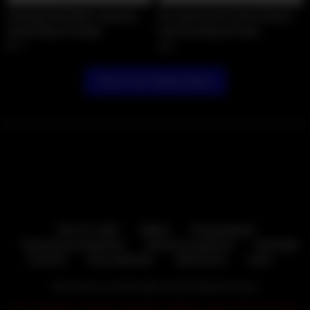
Saytın Mobil Versiyası
Pin Up Onlayn Kazino Platformasında
Azərbaycanda Mərc Oyunları
Pin Up Arizona Casino Resmi
Istifadə Olunan Demo Nə Üçündür?
Şirkəti Baxış Və Rəylə
Sayt Azerbaycan Oyun
Pin Up Azerbaycan Yukle Android Üçün Apk
Avtomatlarının Icmal
11
5
Pin-up Oyunçular Üçün Promosyonlar
Show more related videos
Axı Google öz resurslarında qumar və ya bukmekerlə bağlı hər
hansı inkişafın yerləşdirilməsini qadağan edir. Yeniləmə paketi
buraxılarsa, onu quraşdırmaq üçün düymə ilə bildiriş
görəcəksiniz. Tətbiqin düzgün işləməsi üçün əməliyyat
sisteminin iOS 12. 0 və ya daha yüksək versiyası tələb olunur.
İdman mərcləri və ya qumar oyunları ilə bağlı hər hansı
proqram təminatının yerləşdirilməsini qadağan etmək Google-
un siyasətidir. Quraşdırma paketini şirkətin rəsmi saytından
yükləyə bilərsiniz. Eyni zamanda, istədiyiniz cihazdan dərhal
18 U.S.C 2257
DMCA
Privacybeleid
sayta daxil olmaq tövsiyə olunur.
Gebruiksvoorwaarden
Inhoud verwijderen
Ouderlijk
Onlarda yaxşı məsləhətlər və xəbərdarlıqlar, xidmətin keyfiyyəti
toezicht
Onze websites
Adverteren
Links
və ya bukmeker kontorundan pul çıxarılması haqqında
hekayələr var. Bu cür şərhlər digər istifadəçilərə qumar və ya
Alle rechten voorbehouden. © 2022 SeksDirectory.nl
idman mərc oyunlarından həzz almağa, Pin Up casino çoxlu
Het is gebruikers verboden materiaal te plaatsen waarop personen jonger