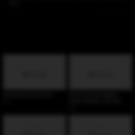
Saytı
Azərbaycanda Mərc Oyunları Şirkəti Baxış Və
Read more
Rəylər
Content
Pin-up Casino Etibarlıdırmı?
Sosial Şəbəkələr Rəsmi Pin Up Casino
Vasitəsilə Giriş
Pin Up App İdman Bahis
Pin Up Casino Mobil Proqramı Yükləmək Və
No image
No image
Quraşdırmaq Pulsuzdur?
Ios Sistem Tələbləri
Əlavə Pin-up
İlk Depozit Bonusunu Necə Əldə Etmək Olar
Azərbaycanda Rəsmi Say
Rəsmi Veb Saytı Bağlayın️
Pin-up Casino Promosyonları Və Bonusları
Sürətli Ödənişlər, Gündəlik
9
Bonus Pin Up Casino
Bonuslar, Bütün Bunlar Sizi Pin
4
Android Üçün Proqramı Yükləyin
Up Casinoda Gözləyir
Rəsmi Sayt Pin Up
Pin Up Oynamaq Üçün Məsləhətlər Və
Strategiyalar
No image
No image