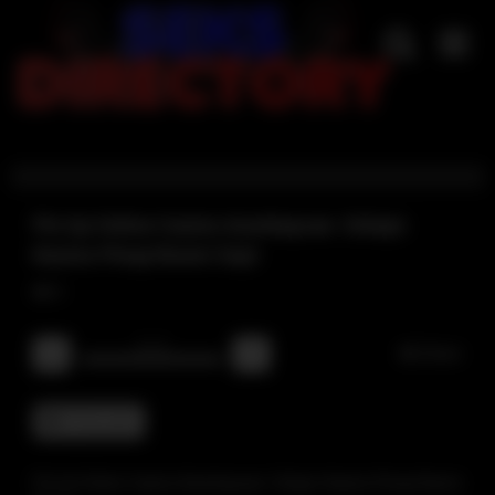
Skip
to
content
Pin Up Online Casino Azerbaycan ️ Onlayn
Kazino Pinup Rəsmi Sayt
6
0
/
0
Share
PinUp apk
Pin Up Online Casino Azerbaycan ️ Onlayn Kazino Pinup Rəsmi