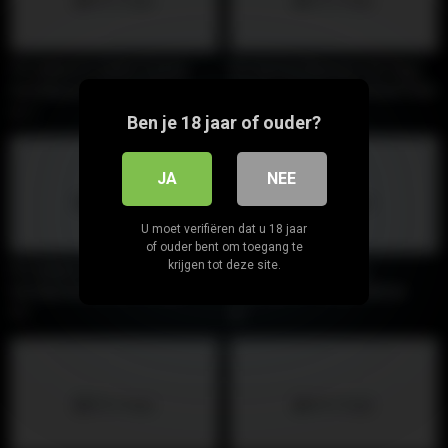
İlk Depozit Bonusunu Necə Əldə Etmək Olar
Pin-up Casino Yükləməsini Edə Bilməsəm Nə
Etməliyəm?
Pin Upwards Online Casino
Pin Up Azərbaycanın Ən Yaxşı
Azərbaycanda Mövcud Olan Depozit Və
Azerbaycan ️ Onlayn Kazino
Kazinosu Rəsmi Sayt Real Pulla
Çıxarma Metodları
Pinup Rəsmi Sayt
Oynayı
12
4
Pin Up Azerbaycan Haqqında Fikirlərimiz
Ben je 18 jaar of ouder?
Nədir?
Pin Up Qeydiyyatı
JA
NEE
Pin-up Casino Haqqında Tez-tez Verilən
Suallar
No image
No image
Slot Oynamaq Və Idmana Mərc Etmək Üçün
U moet verifiëren dat u 18 jaar
Strategiyalar
of ouder bent om toegang te
Pin Up Kazino Haqqında Tez-tez Verilən
krijgen tot deze site.
Pin Upward Aviator Rəsmi Pin
Pin Up Online Casino
Suallar
Up Saytında Aviator Oynayı
Azerbaycan ️ Onlayn Kazino
rəsmi Sayt Pin Up Oyunu- Idman Mərcləri
Pinup Rəsmi Sayt
5
7
Və Bukmeker Kontoru
Pin-up Casino Bonus Pul Çıxarılır?
Şirkət Haqqında Rəsmi Məlumat
Pin-up Online Casino Azerbaycan:
No image
No image
Azərbaycanda Rəsmi Sayt
Pin Up Mobil Proqramının Üstünlükləri