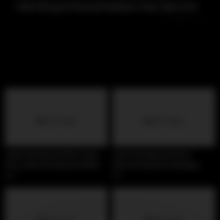
1xbet Вход В Личный Кабинет Как Зайти На
Сайт 1хбет
Read more
Content
İlk Depozit Bonusu
Wager Azərbaycan Bukmekeri: Rəsmi Saytın
Nəzərdən Keçirilməsi
Minimum Və Maksimum Tariflərmərclər
1xbet
Depozit
No image
No image
Yenidən Depozit Bonusu
Canlı
Bet Şəxsi Hesabınıza Daxil Olun
Официальный Сайт Xbet
1xbet Azerbaycan Mərc Sayti
1xbet Azərbaycan Rəsmi
Mərc Və Pul Çıxarma Qaydaları
Gi̇ri̇ş 1xbet Azerbaycan Mobil
Internet Saytında Qeydiyya
Официальный Сайт Xbet
Uygulama Yukle Dr Birkan Taha
5
5
Mərc Və Pul Çıxarma Qaydaları
Özkan Uzman Diş Hekimi
Minimum Və Maksimum Tariflərmərclər
Empieza Çene Cerra
1xbet
Bet Azərbaycan Bukmekeri: Rəsmi Saytın
No image
No image