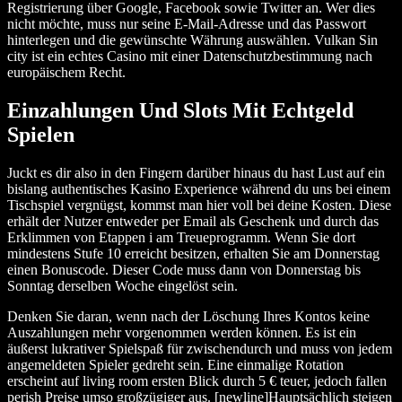
Registrierung über Google, Facebook sowie Twitter an. Wer dies
nicht möchte, muss nur seine E-Mail-Adresse und das Passwort
hinterlegen und die gewünschte Währung auswählen. Vulkan Sin
city ist ein echtes Casino mit einer Datenschutzbestimmung nach
europäischem Recht.
Einzahlungen Und Slots Mit Echtgeld
Spielen
Juckt es dir also in den Fingern darüber hinaus du hast Lust auf ein
bislang authentisches Kasino Experience während du uns bei einem
Tischspiel vergnügst, kommst man hier voll bei deine Kosten. Diese
erhält der Nutzer entweder per Email als Geschenk und durch das
Erklimmen von Etappen i am Treueprogramm. Wenn Sie dort
mindestens Stufe 10 erreicht besitzen, erhalten Sie am Donnerstag
einen Bonuscode. Dieser Code muss dann von Donnerstag bis
Sonntag derselben Woche eingelöst sein.
Denken Sie daran, wenn nach der Löschung Ihres Kontos keine
Auszahlungen mehr vorgenommen werden können. Es ist ein
äußerst lukrativer Spielspaß für zwischendurch und muss von jedem
angemeldeten Spieler gedreht sein. Eine einmalige Rotation
erscheint auf living room ersten Blick durch 5 € teuer, jedoch fallen
perish Preise umso großzügiger aus. [newline]Hauptsächlich steigen