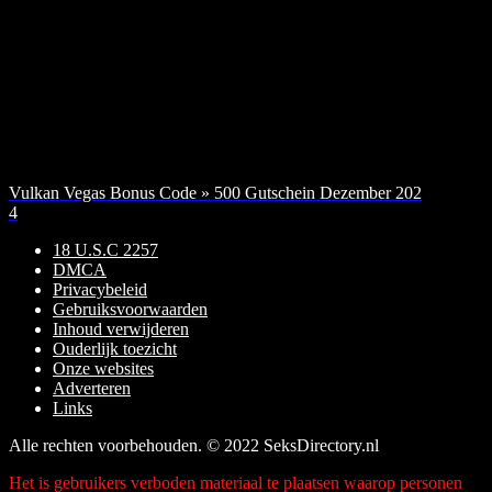
Vulkan Vegas Bonus Code » 500 Gutschein Dezember 202
4
18 U.S.C 2257
DMCA
Privacybeleid
Gebruiksvoorwaarden
Inhoud verwijderen
Ouderlijk toezicht
Onze websites
Adverteren
Links
Alle rechten voorbehouden. © 2022 SeksDirectory.nl
Het is gebruikers verboden materiaal te plaatsen waarop personen