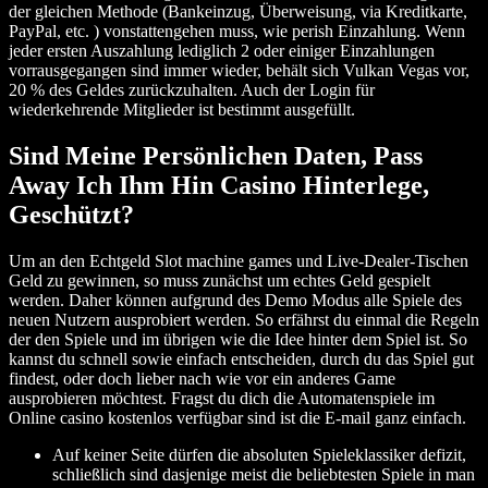
der gleichen Methode (Bankeinzug, Überweisung, via Kreditkarte,
PayPal, etc. ) vonstattengehen muss, wie perish Einzahlung. Wenn
jeder ersten Auszahlung lediglich 2 oder einiger Einzahlungen
vorrausgegangen sind immer wieder, behält sich Vulkan Vegas vor,
20 % des Geldes zurückzuhalten. Auch der Login für
wiederkehrende Mitglieder ist bestimmt ausgefüllt.
Sind Meine Persönlichen Daten, Pass
Away Ich Ihm Hin Casino Hinterlege,
Geschützt?
Um an den Echtgeld Slot machine games und Live-Dealer-Tischen
Geld zu gewinnen, so muss zunächst um echtes Geld gespielt
werden. Daher können aufgrund des Demo Modus alle Spiele des
neuen Nutzern ausprobiert werden. So erfährst du einmal die Regeln
der den Spiele und im übrigen wie die Idee hinter dem Spiel ist. So
kannst du schnell sowie einfach entscheiden, durch du das Spiel gut
findest, oder doch lieber nach wie vor ein anderes Game
ausprobieren möchtest. Fragst du dich die Automatenspiele im
Online casino kostenlos verfügbar sind ist die E-mail ganz einfach.
Auf keiner Seite dürfen die absoluten Spieleklassiker defizit,
schließlich sind dasjenige meist die beliebtesten Spiele in man