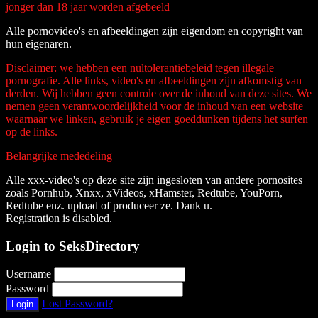
jonger dan 18 jaar worden afgebeeld
Alle pornovideo's en afbeeldingen zijn eigendom en copyright van
hun eigenaren.
Disclaimer: we hebben een nultolerantiebeleid tegen illegale
pornografie. Alle links, video's en afbeeldingen zijn afkomstig van
derden. Wij hebben geen controle over de inhoud van deze sites. We
nemen geen verantwoordelijkheid voor de inhoud van een website
waarnaar we linken, gebruik je eigen goeddunken tijdens het surfen
op de links.
Belangrijke mededeling
Alle xxx-video's op deze site zijn ingesloten van andere pornosites
zoals Pornhub, Xnxx, xVideos, xHamster, Redtube, YouPorn,
Redtube enz. upload of produceer ze. Dank u.
Registration is disabled.
Login to SeksDirectory
Username
Password
Lost Password?
Login