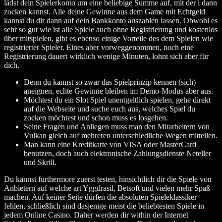
lädst dein Spielerkonto um eine beliebige Summe auf, mit der i dann
zocken kannst. Alle deine Gewinne aus dem Game mit Echtgeld
kannst du dir dann auf dein Bankkonto auszahlen lassen. Obwohl es
sehr so gut wie ist alle Spiele auch ohne Registrierung und kostenlos
über mitspielen, gibt es ebenso einige Vorteile des dem Spielen wie
registrierter Spieler. Eines aber vorweggenommen, noch eine
Registrierung dauert wirklich wenige Minuten, lohnt sich aber für
dich.
Denn du kannst so zwar das Spielprinzip kennen (sich)
aneignen, echte Gewinne bleiben im Demo-Modus aber aus.
Möchtest du ein Slot Spiel unentgeltlich spielen, gehe direkt
auf die Webseite und suche euch aus, welches Spiel du
zocken möchtest und schon muss es losgehen.
Seine Fragen und Anliegen muss man den Mitarbeitern von
Vulkan gleich auf mehreren unterschiedliche Wegen mitteilen.
Man kann eine Kreditkarte von VISA oder MasterCard
benutzen, doch auch elektronische Zahlungsdienste Neteller
und Skrill.
Du kannst furthermore zuerst testen, hinsichtlich dir die Spiele von
Anbietern auf welche art Yggdrasil, Betsoft und vielen mehr Spaß
machen. Auf keiner Seite dürfen die absoluten Spieleklassiker
fehlen, schließlich sind dasjenige meist die beliebtesten Spiele in
jedem Online Casino. Daher werden dir within der Internet