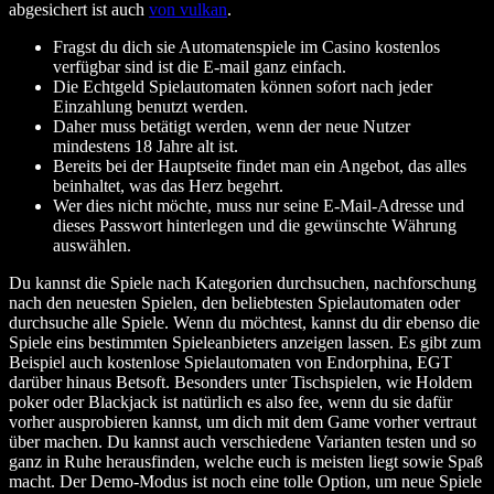
abgesichert ist auch
von vulkan
.
Fragst du dich sie Automatenspiele im Casino kostenlos
verfügbar sind ist die E-mail ganz einfach.
Die Echtgeld Spielautomaten können sofort nach jeder
Einzahlung benutzt werden.
Daher muss betätigt werden, wenn der neue Nutzer
mindestens 18 Jahre alt ist.
Bereits bei der Hauptseite findet man ein Angebot, das alles
beinhaltet, was das Herz begehrt.
Wer dies nicht möchte, muss nur seine E-Mail-Adresse und
dieses Passwort hinterlegen und die gewünschte Währung
auswählen.
Du kannst die Spiele nach Kategorien durchsuchen, nachforschung
nach den neuesten Spielen, den beliebtesten Spielautomaten oder
durchsuche alle Spiele. Wenn du möchtest, kannst du dir ebenso die
Spiele eins bestimmten Spieleanbieters anzeigen lassen. Es gibt zum
Beispiel auch kostenlose Spielautomaten von Endorphina, EGT
darüber hinaus Betsoft. Besonders unter Tischspielen, wie Holdem
poker oder Blackjack ist natürlich es also fee, wenn du sie dafür
vorher ausprobieren kannst, um dich mit dem Game vorher vertraut
über machen. Du kannst auch verschiedene Varianten testen und so
ganz in Ruhe herausfinden, welche euch is meisten liegt sowie Spaß
macht. Der Demo-Modus ist noch eine tolle Option, um neue Spiele