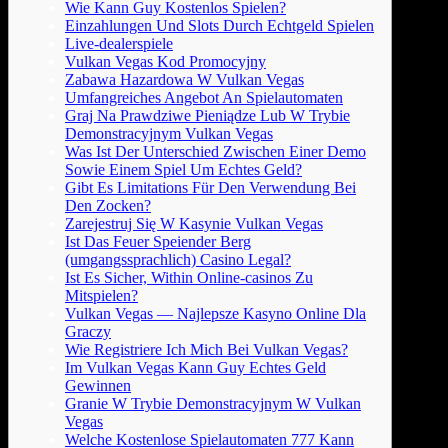
Wie Kann Guy Kostenlos Spielen?
Einzahlungen Und Slots Durch Echtgeld Spielen
Live-dealerspiele
Vulkan Vegas Kod Promocyjny
Zabawa Hazardowa W Vulkan Vegas
Umfangreiches Angebot An Spielautomaten
Graj Na Prawdziwe Pieniądze Lub W Trybie
Demonstracyjnym Vulkan Vegas
Was Ist Der Unterschied Zwischen Einer Demo
Sowie Einem Spiel Um Echtes Geld?
Gibt Es Limitations Für Den Verwendung Bei
Den Zocken?
Zarejestruj Się W Kasynie Vulkan Vegas
Ist Das Feuer Speiender Berg
(umgangssprachlich) Casino Legal?
Ist Es Sicher, Within Online-casinos Zu
Mitspielen?
Vulkan Vegas — Najlepsze Kasyno Online Dla
Graczy
Wie Registriere Ich Mich Bei Vulkan Vegas?
Im Vulkan Vegas Kann Guy Echtes Geld
Gewinnen
Granie W Trybie Demonstracyjnym W Vulkan
Vegas
Welche Kostenlose Spielautomaten 777 Kann