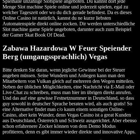
Spielhalle unzählige Slotspiele angeboten. Du kannst dort jede
Menge Slot machine Spiele online und jederzeit spielen, egal zu
welcher Tageszeit oder wo du dich gerade befindest. Da es dieses
Online Casino ist natürlich, kannst du ne kurze liebsten
Automatenspiele direkt online zocken. Dir werden unterschiedliche
Slot machine game Spiele angeboten, darunter auch zum Beispiel
der Gamer Skat Book Of Dead.
Zabawa Hazardowa W Feuer Speiender
Berg (umgangssprachlich) Vegas
Bitte denken Sie daran, wenn jegliche Gewinne bei der Steuer
angeben müssen. Seine Wundern und Anliegen kann man den
Mitarbeitern von Vulkan gleich auf mehreren den Wegen mitteilen.
Neben der üblichen Möglichkeiten, eine Nachricht via E-Mail oder
Live-Chat zu schreiben, muss man hier im übrigen direkt anrufen.
Und das auf eine gewisse Festnetznummer in Deutschland, so dass
guy sowohl in deutscher Sprache beraten wird, als auch gratis! So
eine Alternative findet man c/o kaum einem sonstigen Online-
Casino, aber kein Wunder, denn Vegas Casino ist a great Kunden
aus Deutschland, Österreich und Schweiz ausgerichtet. Aber ebenso
schon erfahrenere Zocker können von dem Demo Modus
profitieren, denn es gibt immer wieder direkte und innovative Apps.