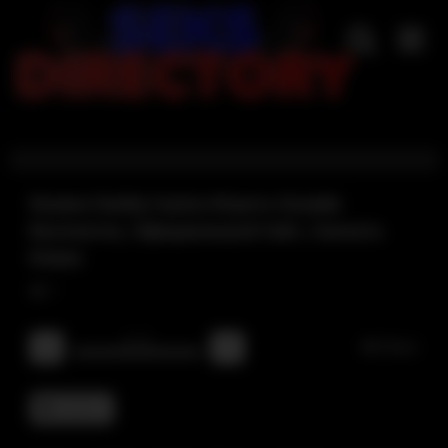
Skip
to
content
Казино Daddy Casino Играть Онлайн
Бесплатно, Официальный Сайт, Скачать
Клиен
1
0
/
0
Share
казино