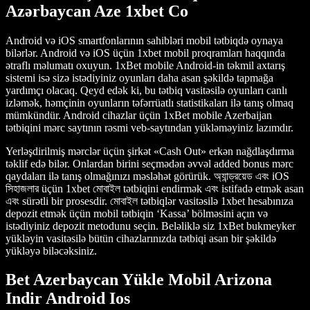
Azərbaycan Aze 1xbet Co
Android və iOS smartfonlarının sahibləri mobil tətbiqdə oynaya
bilərlər. Android və iOS üçün 1xbet mobil proqramları haqqında
ətraflı məlumatı oxuyun. 1xBet mobile Android-in təkmil axtarış
sistemi isə sizə istədiyiniz oyunları daha asan şəkildə tapmağa
yardımçı olacaq. Qeyd edək ki, bu tətbiq vasitəsilə oyunları canlı
izləmək, həmçinin oyunların təfərrüatlı statistikaları ilə tanış olmaq
mümkündür. Android cihazlar üçün 1xBet mobile Azerbaijan
tətbiqini mərc saytının rəsmi veb-saytından yükləməyiniz lazımdır.
Yerləşdirilmiş mərclər üçün şirkət «Cash Out» erkən nağdlaşdırma
təklif edə bilər. Onlardan birini seçmədən əvvəl added bonus mərc
qaydaları ilə tanış olmağınızı məsləhət görürük. অ্যান্ড্রয়েড এবং iOS
সিহাজলার üçün 1xbet মোবাইল tətbiqini endirmək এবং istifadə etmək asan
এবং sürətli bir prosesdir. মোবাইল tətbiqlər vasitəsilə 1xbet hesabınıza
depozit etmək üçün mobil tətbiqin ‘Kassa’ bölməsini açın və
istədiyiniz depozit metodunu seçin. Beləliklə siz 1xBet bukmeyker
yükləyin vasitəsilə bütün cihazlarınızda tətbiqi asan bir şəkildə
yükləyə biləcəksiniz.
Bet Azerbaycan Yükle Mobil Arizona
Indir Android Ios