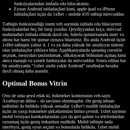
funksiyalarından istifadə edə biləcəksiniz.
Eynən Android istifadəçiləri kimi, apple ipad və iPhone
istifadəçiləri üçün də 1xBet – mobile iOS tətbiqi mövcuddur.
Tətbiqin funksionallığı rəsmi veb saytında istifadə edə biləcəyiniz
funksiyalardan heç bir fərqi yoxdur. Qeydiyyatdan keçə, mövcud
məlumatları istifadə edərək daxil ola, habelə qumarxanada mərc və
ahora hər hansı bir qumar oynaya bilərsiniz. Bu anda Android üçün
1xBet tətbiqini yalnız 4. 1 və ya daha yüksək bir əməliyyat sistemi
olan istifadəçilər yükləyə bilər. Applikasiyalarda qaranlıq cuestión
seçmək, menyuları tənzimləmək, silkələyərək bölmələri açmaq kimi
əlavə maraqlı və yararlı funkisyalar da mövcuddur. Sonra edilən hər
bir əməliyyatda “1xbet .mobi yukle Android” tərəfindən hesaba
daxil olmaq daha asandır.
Optimal Bonus Vitrin
Onu de uma qeyd edək ki, bukmeker kontorunun veb-saytı
Azərbaycan dilinə – də tərcümə olunmuşdur. Ən geniş idman
tədbirləri ilə birlikdə yüksək əmsallar 1xBet’i rusdilli istifadəçilər
üçün ən yaxşı bukmeker şirkətlərindən birinə çevirdi. 1xbet saytının
mobil versiyası həmkarlarından çox da geri qalmır və telefonlardan
oynamaq üçün geniş imkanlara malikdir. Mobil tətbiqin sadə
interfeysi, geniş oyun seçimi və bonuslarla birlikdə, 1xbet mobil