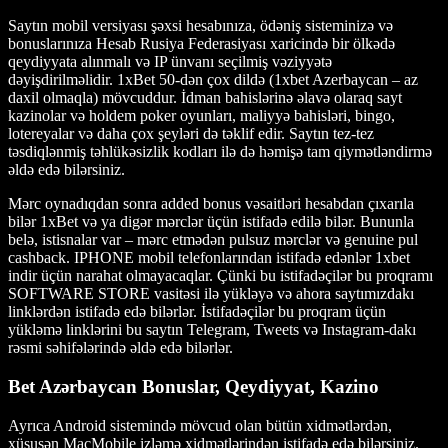
Saytın mobil versiyası şəxsi hesabınıza, ödəniş sisteminizə və
bonuslarınıza Hesab Rusiya Federasiyası xaricində bir ölkədə
qeydiyyata alınmalı və IP ünvanı seçilmiş vəziyyətə
dəyişdirilməlidir. 1xBet 50-dən çox dildə (1xbet Azerbaycan – az
daxil olmaqla) mövcuddur. İdman bahislərinə əlavə olaraq sayt
kazinolar və holdem poker oyunları, maliyyə bahisləri, bingo,
lotereyalar və daha çox şeyləri də təklif edir. Saytın tez-tez
təsdiqlənmiş təhlükəsizlik kodları ilə də həmişə tam qiymətləndirmə
əldə edə bilərsiniz.
Mərc oynadıqdan sonra added bonus vəsaitləri hesabdan çıxarıla
bilər 1xBet və ya digər mərclər üçün istifadə edilə bilər. Bununla
belə, istisnalar var – mərc etmədən pulsuz mərclər və genuine pul
cashback. IPHONE mobil telefonlarından istifadə edənlər 1xbet
indir üçün narahat olmayacaqlar. Çünki bu istifadəçilər bu proqramı
SOFTWARE STORE vasitəsi ilə yükləyə və ahora saytımızdakı
linklərdən istifadə edə bilərlər. İstifadəçilər bu proqram üçün
yükləmə linklərini bu saytın Telegram, Tweets və Instagram-dakı
rəsmi səhifələrində əldə edə bilərlər.
Bet Azərbaycan Bonuslar, Qeydiyyat, Kazino
Ayrıca Android sistemində mövcud olan bütün xidmətlərdən,
xüsusən MacMobile izləmə xidmətlərindən istifadə edə bilərsiniz.