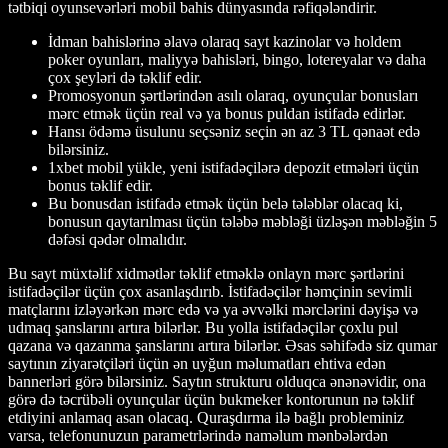
tətbiqi oyunsevərləri mobil bahis dünyasında rəfiqələndirir.
İdman bahislərinə əlavə olaraq sayt kazinolar və holdem
poker oyunları, maliyyə bahisləri, bingo, lotereyalar və daha
çox şeyləri də təklif edir.
Promosyonun şərtlərindən asılı olaraq, oyunçular bonusları
mərc etmək üçün real və ya bonus puldan istifadə edirlər.
Hansı ödəmə üsulunu seçsəniz seçin ən az 3 TL qənaət edə
bilərsiniz.
1xbet mobil yükle, yeni istifadəçilərə depozit etmələri üçün
bonus təklif edir.
Bu bonusdan istifadə etmək üçün belə tələblər olacaq ki,
bonusun qaytarılması üçün tələbə məbləği üzləşən məbləğin 5
dəfəsi qədər olmalıdır.
Bu sayt müxtəlif xidmətlər təklif etməklə onlayn mərc şərtlərini
istifadəçilər üçün çox asanlaşdırıb. İstifadəçilər həmçinin sevimli
matçlarını izləyərkən mərc edə və ya əvvəlki mərclərini dəyişə və
udmaq şanslarını artıra bilərlər. Bu yolla istifadəçilər çoxlu pul
qazana və qazanma şanslarını artıra bilərlər. Əsas səhifədə siz qumar
saytının ziyarətçiləri üçün ən uyğun məlumatları ehtiva edən
bannerləri görə bilərsiniz. Saytın strukturu olduqca ənənəvidir, ona
görə də təcrübəli oyunçular üçün bukmeker kontorunun nə təklif
etdiyini anlamaq asan olacaq. Quraşdırma ilə bağlı probleminiz
varsa, telefonunuzun parametrlərində naməlum mənbələrdən