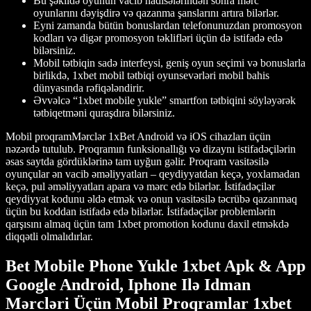
Bu şəkildə oyunun vacib hadisələrindən sonra mərc
oyunlarını dəyişdirə və qazanma şanslarını artıra bilərlər.
Eyni zamanda bütün bonuslardan telefonunuzdan promosyon
kodları və digər promosyon təklifləri üçün də istifadə edə
bilərsiniz.
Mobil tətbiqin sadə interfeysi, geniş oyun seçimi və bonuslarla
birlikdə, 1xbet mobil tətbiqi oyunsevərləri mobil bahis
dünyasında rəfiqələndirir.
Əvvəlcə “1xbet mobile yukle” smartfon tətbiqini söyləyərək
tətbiqetməni quraşdıra bilərsiniz.
Mobil proqramMərclər 1xBet Android və iOS cihazları üçün
nəzərdə tutulub. Proqramın funksionallığı və dizaynı istifadəçilərin
əsas saytda gördüklərinə tam uyğun gəlir. Proqram vasitəsilə
oyunçular ən vacib əməliyyatları – qeydiyyatdan keçə, yoxlamadan
keçə, pul əməliyyatları apara və mərc edə bilərlər. İstifadəçilər
qeydiyyat kodunu əldə etmək və onun vasitəsilə təcrübə qazanmaq
üçün bu koddan istifadə edə bilərlər. İstifadəçilər problemlərin
qarşısını almaq üçün tam 1xbet promotion kodunu daxil etməkdə
diqqətli olmalıdırlar.
Bet Mobile Phone Yukle 1xbet Apk & App
Google Android, Iphone Ilə Idman
Mərcləri Üçün Mobil Proqramlar 1xbet