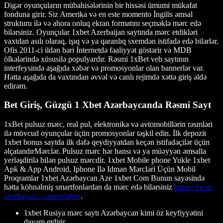
Digər oyunçuların mübahisələrinin bir hissəsi ümumi mükafat
fonduna girir. Siz Amerika və en este momento İngilis əmsal
strukturu ilə və ahora onluq ekran formatını seçməklə mərc edə
bilərsiniz. Oyunçular 1xbet Azerbaijan saytında mərc etdikləri
vaxtdan asılı olaraq, işıq və ya qaranlıq sxemdən istifadə edə bilərlər.
Ofis 2011-ci ildən bəri İnternetdə fəaliyyət göstərir və MDB
ölkələrində xüsusilə populyardır. Rəsmi 1xBet veb saytının
interfeysində aşağıda xəbər və promosyonlar olan bannerlər var.
Hətta aşağıda da vaxtından əvvəl və canlı rejimdə xəttə giriş əldə
edirəm.
Bet Giriş, Güzgü 1 Xbet Azərbaycanda Rəsmi Sayt
1xBet pulsuz mərc, real pul, elektronika və avtomobillərin rəsmləri
ilə mövcud oyunçular üçün promosyonlar təşkil edin. İlk depozit
1xbet bonus saytda ilk dəfə qeydiyyatdan keçən istifadəçilər üçün
əlçatandırMərclər. Pulsuz mərc hər hansı və ya müəyyən əmsalla
yerləşdirilə bilən pulsuz mərcdir. 1xbet Mobile phone Yukle 1xbet
Apk & App Android, Iphone Ilə Idman Mərcləri Üçün Mobil
Proqramlar 1xbet Azərbaycan Aze 1xbet Com Bunun sayəsində
hətta köhnəlmiş smartfonlardan da mərc edə bilərsiniz
https://1win-
azerbaijan2.com/aviator/
.
1xbet Rusiya mərc saytı Azərbaycan kimi öz keyfiyyətini
davam etdirir.