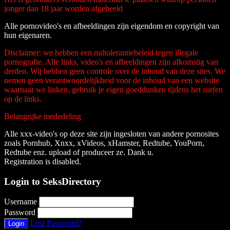
jonger dan 18 jaar worden afgebeeld
Alle pornovideo's en afbeeldingen zijn eigendom en copyright van
hun eigenaren.
Disclaimer: we hebben een nultolerantiebeleid tegen illegale
pornografie. Alle links, video's en afbeeldingen zijn afkomstig van
derden. Wij hebben geen controle over de inhoud van deze sites. We
nemen geen verantwoordelijkheid voor de inhoud van een website
waarnaar we linken, gebruik je eigen goeddunken tijdens het surfen
op de links.
Belangrijke mededeling
Alle xxx-video's op deze site zijn ingesloten van andere pornosites
zoals Pornhub, Xnxx, xVideos, xHamster, Redtube, YouPorn,
Redtube enz. upload of produceer ze. Dank u.
Registration is disabled.
Login to SeksDirectory
Username
Password
Lost Password?
Login