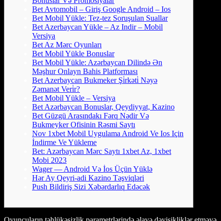
Bonuslar Və Promosiyalar
Bet Avtomobil – Giriş Google Android – Ios
Bet Mobil Yükle: Tez-tez Soruşulan Suallar
Bet Azerbaycan Yükle – Az Indir – Mobil
Versiya
Bet Az Mərc Oyunları
Bet Mobil Yükle Bonuslar
Bet Mobil Yükle: Azərbaycan Dilində Ən
Məşhur Onlayn Bahis Platforması
Bet Azerbaycan Bukmeker Şi̇rkəti̇ Nəyə
Zəmanət Veri̇r?
Bet Mobil Yükle – Versiya
Bet Azərbaycan Bonuslar, Qeydiyyat, Kazino
Bet Güzgü Arasındakı Fərq Nədir Və
Bukmeyker Ofisinin Rəsmi Saytı
Nov 1xbet Mobil Uygulama Android Ve Ios Için
İndirme Ve Yükleme
Bet: Azərbaycan Mərc Saytı 1xbet Az, 1xbet
Mobi 2023
Wager — Android Və İos Üçün Yüklə
Hər Ay Qeyri-adi Kazino Təşviqləri
Push Bildiriş Sizi Xəbərdarlıq Edəcək
Oyunçuların təhlükəsizlik parametrlərində əlavə dəyişikliklər etməyə