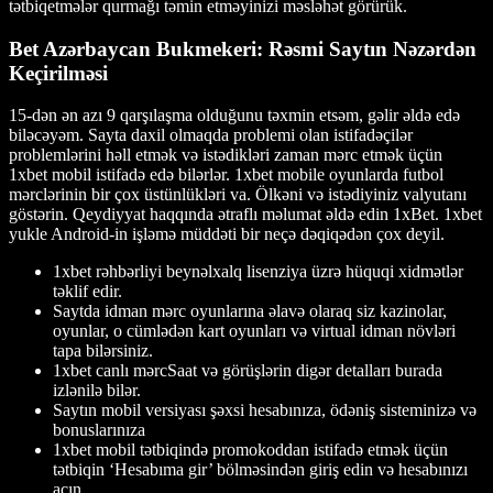
tətbiqetmələr qurmağı təmin etməyinizi məsləhət görürük.
Bet Azərbaycan Bukmekeri: Rəsmi Saytın Nəzərdən
Keçirilməsi
15-dən ən azı 9 qarşılaşma olduğunu təxmin etsəm, gəlir əldə edə
biləcəyəm. Sayta daxil olmaqda problemi olan istifadəçilər
problemlərini həll etmək və istədikləri zaman mərc etmək üçün
1xbet mobil istifadə edə bilərlər. 1xbet mobile oyunlarda futbol
mərclərinin bir çox üstünlükləri va. Ölkəni və istədiyiniz valyutanı
göstərin. Qeydiyyat haqqında ətraflı məlumat əldə edin 1xBet. 1xbet
yukle Android-in işləmə müddəti bir neçə dəqiqədən çox deyil.
1xbet rəhbərliyi beynəlxalq lisenziya üzrə hüquqi xidmətlər
təklif edir.
Saytda idman mərc oyunlarına əlavə olaraq siz kazinolar,
oyunlar, o cümlədən kart oyunları və virtual idman növləri
tapa bilərsiniz.
1xbet canlı mərcSaat və görüşlərin digər detalları burada
izlənilə bilər.
Saytın mobil versiyası şəxsi hesabınıza, ödəniş sisteminizə və
bonuslarınıza
1xbet mobil tətbiqində promokoddan istifadə etmək üçün
tətbiqin ‘Hesabıma gir’ bölməsindən giriş edin və hesabınızı
açın.