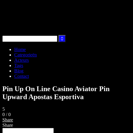
Skip
to
content
Home
Categorieën
Acteurs
Tags
Blog
Contact
Pin Up On Line Casino Aviator Pin
Upward Apostas Esportiva
5
0
/
0
Share
Share