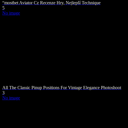
“mostbet Aviator Cz Recenze Hry, Nejlepší Technique
5
No image
All The Classic Pinup Positions For Vintage Elegance Photoshoot
3
No image