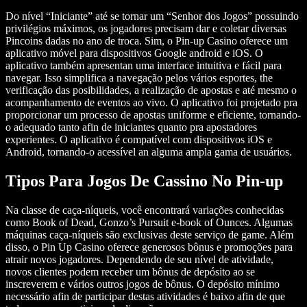
Do nível “Iniciante” até se tornar um “Senhor dos Jogos” possuindo
privilégios máximos, os jogadores precisam dar e coletar diversas
Pincoins dadas no ano de troca. Sim, o Pin-up Casino oferece um
aplicativo móvel para dispositivos Google android e iOS. O
aplicativo também apresentan uma interface intuitiva e fácil para
navegar. Isso simplifica a navegação pelos vários esportes, the
verificação das posibilidades, a realização de apostas e até mesmo o
acompanhamento de eventos ao vivo. O aplicativo foi projetado pra
proporcionar um processo de apostas uniforme e eficiente, tornando-
o adequado tanto afin de iniciantes quanto pra apostadores
experientes. O aplicativo é compatível com dispositivos iOS e
Android, tornando-o acessível an alguma ampla gama de usuários.
Tipos Para Jogos De Cassino No Pin-up
Na classe de caça-níqueis, você encontrará variações conhecidas
como Book of Dead, Gonzo’s Pursuit e-book of Ounces. Algumas
máquinas caça-níqueis são exclusivas deste serviço de game. Além
disso, o Pin Up Casino oferece generosos bônus e promoções para
atrair novos jogadores. Dependendo de seu nível de atividade,
novos clientes podem receber um bônus de depósito ao se
inscreverem e vários outros jogos de bônus. O depósito mínimo
necessário afin de participar destas atividades é baixo afin de que