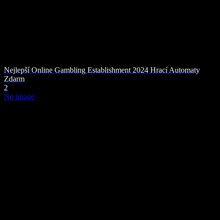
Nejlepší Online Gambling Establishment 2024️ Hrací Automaty
Zdarm
2
No image