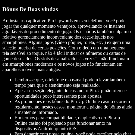
Bônus De Boas-vindas
Ao instalar o aplicativo Pin Upwards em seu telefone, você pode
jogar the qualquer momento ventajoso, aproveitando os instantes
agradáveis do procedimento de jogo. Os usuários também culpam o
relativo gerenciamento inconveniente dos caça-níqueis nos
smartphones. Alguns jogos (vídeo pôquer, roleta, etc. ) exigem uma
seleção precisa de certas posições. Com o dedo em uma pequena
tela sensível ao toque, não é fácil indicar os números ou cartas de
game desejados. Os slots desatualizados às vezes” “não funcionam
em smartphones modernos e os novos jogos não funcionam em
aparelhos móveis mais antigos.
Lembre-se que, o telefone e o e-mail podem levar também
tempo para que o atendimento seja realizado.
Apesar da seção elegante do cassino, o Pin-Up não oferece
oportunidades poco interessantes para apostas.
As promoções e­ os bônus do Pin-Up On line casino ocorrem
regularmente­, nestes casos, monitorar a página de bônus ajuda
a manter-se informado.
Em termos para compatibilidade, o aplicativo do Pin-up
Online casino foi projetado para funcionar tanto na
dispositivos Android quanto iOS.
Para departir com nossa equipe, você pode escolher pelo chat