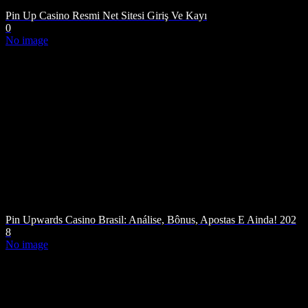
Pin Up Casino Resmi Net Sitesi Giriş Ve Kayı
0
No image
Pin Upwards Casino Brasil: Análise, Bônus, Apostas E Ainda! 202
8
No image