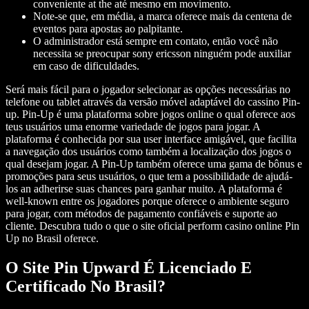
conveniente at the até mesmo em movimento.
Note-se que, em média, a marca oferece mais da centena de
eventos para apostas ao palpitante.
O administrador está sempre em contato, então você não
necessita se preocupar sony ericsson ninguém pode auxiliar
em caso de dificuldades.
Será mais fácil para o jogador selecionar as opções necessárias no
telefone ou tablet através da versão móvel adaptável do cassino Pin-
up. Pin-Up é uma plataforma sobre jogos online o qual oferece aos
teus usuários uma enorme variedade de jogos para jogar. A
plataforma é conhecida por sua user interface amigável, que facilita
a navegação dos usuários como também a localização dos jogos o
qual desejam jogar. A Pin-Up também oferece uma gama de bônus e
promoções para seus usuários, o que tem a possibilidade de ajudá-
los an adherirse suas chances para ganhar muito. A plataforma é
well-known entre os jogadores porque oferece o ambiente seguro
para jogar, com métodos de pagamento confiáveis e suporte ao
cliente. Descubra tudo o que o site oficial perform casino online Pin
Up no Brasil oferece.
O Site Pin Upward É Licenciado E
Certificado No Brasil?