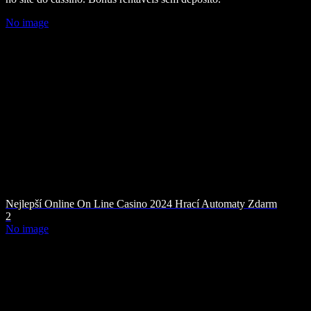
No image
Nejlepší Online On Line Casino 2024️ Hrací Automaty Zdarm
2
No image