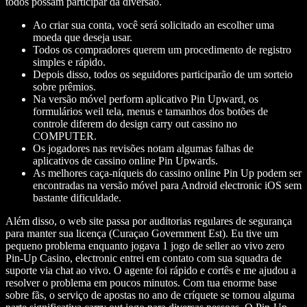
todos possam participar da diversão.
Ao criar sua conta, você será solicitado an escolher uma
moeda que deseja usar.
Todos os compradores querem um procedimento de registro
simples e rápido.
Depois disso, todos os seguidores participarão de um sorteio
sobre prêmios.
Na versão móvel perform aplicativo Pin Upward, os
formulários weil tela, menus e tamanhos dos botões de
controle diferem do design carry out cassino no
COMPUTER.
Os jogadores nas revisões notam algumas falhas de
aplicativos de cassino online Pin Upwards.
As melhores caça-níqueis do cassino online Pin Up podem ser
encontradas na versão móvel para Android electronic iOS sem
bastante dificuldade.
Além disso, o web site passa por auditorias regulares de segurança
para manter sua licença (Curaçao Government Est). Eu tive um
pequeno problema enquanto jogava 1 jogo de seller ao vivo zero
Pin-Up Casino, electronic entrei em contato com sua squadra de
suporte via chat ao vivo. O agente foi rápido e cortês e me ajudou a
resolver o problema em poucos minutos. Com tua enorme base
sobre fãs, o serviço de apostas no ano de críquete se tornou alguma