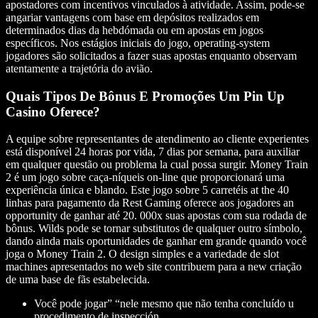
apostadores com incentivos vinculados à atividade. Assim, pode-se
angariar vantagens com base em depósitos realizados em
determinados dias da hebdómada ou em apostas em jogos
específicos. Nos estágios iniciais do jogo, operating-system
jogadores são solicitados a fazer suas apostas enquanto observam
atentamente a trajetória do avião.
Quais Tipos De Bônus E Promoções Um Pin Up
Casino Oferece?
A equipe sobre representantes de atendimento ao cliente experientes
está disponível 24 horas por vida, 7 dias por semana, para auxiliar
em qualquer questão ou problema la cual possa surgir. Money Train
2 é um jogo sobre caça-níqueis on-line que proporcionará uma
experiência única e blando. Este jogo sobre 5 carretéis at the 40
linhas para pagamento da Rest Gaming oferece aos jogadores an
opportunity de ganhar até 20. 000x suas apostas com sua rodada de
bônus. Wilds pode se tornar substitutos de qualquer outro símbolo,
dando ainda mais oportunidades de ganhar em grande quando você
joga o Money Train 2. O design simples e a variedade de slot
machines apresentados no web site contribuem para a new criação
de uma base de fãs estabelecida.
Você pode jogar” “nele mesmo que não tenha concluído u
procedimento de inspección.