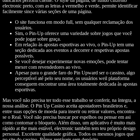
bancários perform cliente. O style da página, de fundo cinzento
electronic preto, com as letras a vermelho e verde, permite identificar
facilmente since várias seções de uma página.
O site funciona em modo full, sem qualquer reclamação dos
usuários.
Sim, o Pin-Up oferece uma variedade sobre jogos que você
pode jogar sobre graça.
Em relação às apostas esportivas ao vivo, o Pin-Up tem uma
seção dedicada aos eventos a decorrer e respetivas apostas
possíveis.
Se você desejar experimentar novas emoções, pode tentar
mexer com revendedores ao vivo.
Apesar para o grande faro do Pin Upward ser o cassino, algo
perceptível até pelo seu nome, os usuários weil plataforma
conseguem encontrar uma área totalmente dedicada às apostas
esportivas.
Mas você não precisa ter todo esse trabalho se conferir, na íntegra, a
nossa análise. O Pin Up Casino aceita apostadores brasileiros e,
entre suas opções de moeda para inserir ou retirar valores, encontra-
se o Real. Você não precisa buscar por espelhos ou pensar em asi
como contornar o bloqueio. Além disso, um aplicativo é muito mais
rápido at the mais estável, electronic também tem teu próprio design
personal. Excelente qualidade gráfica. Todos os mesmos jogos que
no site do cassino. Bônus rentáveis sem depósito.