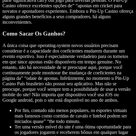
parte significativa carry out jogo para diversas pessoas. O Pin-Up
Casino oferece excelentes opções de” “apostas em cricket para
novatos e apostadores experientes. Embora u Pin-Up Casino ofereça
alguns grandes benefícios a seus compradores, há alguns
inconvenientes.
Como Sacar Os Ganhos?
A única coisa que operating-system novos usuários precisam
considerar é a capacidade dos coeficientes mudarem durante um
evento esportivo. Isso é especialmente verdadeiro para os torneios
em que since apostas estão disponíveis em tempo genuine. No
entanto, não há necessidade de se preocupar aqui, porque você
continuamente pode monitorar the mudança de coeficientes na
página da” “odaie de apostas. Infelizmente, no momento u Pin-Up
Casino País brasileiro não possui seu aplicativo. Mas não se
preocupe, porque você sempre tem a possibilidade de usar a versão
mobile do site! Não importa que dispositivo você usa iOS ou
Google android, pois o site está disponível no ano de ambos.
Por fim, contudo não menos populares, os esportes virtuais
mais famosos como corridas de cavalo e futebol podem ser
iniciados quase” “the todo minuto.
Ter uma versão móvel do site é uma ótima oportunidade para
os jogadores jogarem e receberem bônus em qualquer lugar