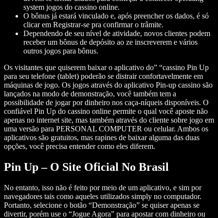
system jogos do cassino online.
O bônus já estará vinculado e, após preencher os dados, é só
clicar em Registrar-se pra confirmar o trâmite.
Dependendo de seu nível de atividade, novos clientes podem
receber um bônus de depósito ao ze inscreverem e vários
outros jogos para bônus.
Os visitantes que quiserem baixar o aplicativo do” “cassino Pin Up
para seu telefone (tablet) poderão se distrair confortavelmente em
máquinas de jogo. Os jogos através do aplicativo Pin-up cassino são
lançados na modo de demonstração, você também tem a
possibilidade de jogar por dinheiro nos caça-níqueis disponíveis. O
confiável Pin Up do cassino online permite o qual você aposte não
apenas no internet site, mas também através do cliente sobre jogo em
uma versão para PERSONAL COMPUTER ou celular. Ambos os
aplicativos são gratuitos, mas rapines de baixar alguma das duas
opções, você precisa entender como eles diferem.
Pin Up – O Site Oficial No Brasil
No entanto, isso não é feito por meio de um aplicativo, e sim por
navegadores tais como aqueles utilizados simply no computador.
Portanto, selecione o botão “Demonstração” se quiser apenas se
divertir, porém use o “Jogue Agora” para apostar com dinheiro ou