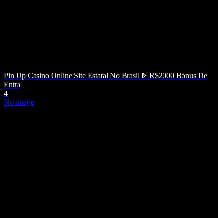
Pin Up Casino Online Site Estatal No Brasil ᐈ R$2000 Bónus De
Entra
4
No image