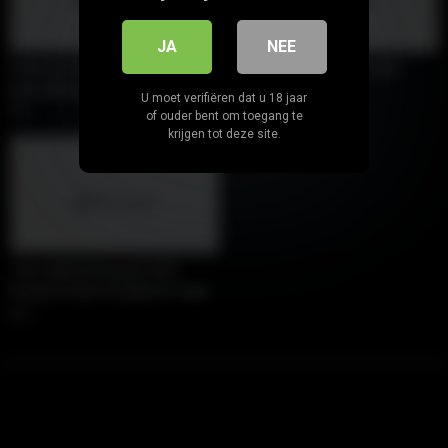
Роспись, Линия И Коэффициенты
In Рабочее Зеркало
JA
NEE
Вход На Официальный Сайт 1вин
Рабочее Зеркало На Каждый
1win официального Сайт
Мобильная Версия И Приложения Ван
День Вход И Регистрация
Вход а 1ви
Вин
U moet verifiëren dat u 18 jaar
9
2
In Аргентина – Как Зарегистрироваться И
of ouder bent om toegang te
krijgen tot deze site.
Получить Бонус По Коду Betmore
Лицензия На Проведение Азартных Игр В
1win Казино Украина
Коэффициенты
No image
Руководство По Киберспорту 1win: Рынки
Ставок И Прямые Трансляции
Регистрация На Сайте 1win
1win Официальный Сайт
Линия И Коэффициенты На 1win:
Развлечения На Деньги 1вин
Актуальная Информация На
От Букмекерской Контор
2
Официальном Сайте
Вывод Выигрыша В 1win
In Официальный Сайт
In On Line Casino (кзино) Слоты И Игровые
Автоматы
Нужно Ли Платить Налог На Выигрыш В